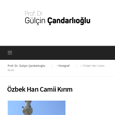
Skip
to
content
Prof. Dr. Gülçin Çandarlıoğlu
>
Fotoğraf
>
Özbek Han Camii
Kırım
Özbek Han Camii Kırım