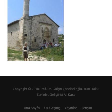
Copyright © 2018 Prof. Dr. Gülçin Çandarlıoğlu. Tüm Hakkı
Saklıdır. Geliştirici
Ali Kara
Ana Sayfa
Öz Geçmiş
Yayınlar
İletişim